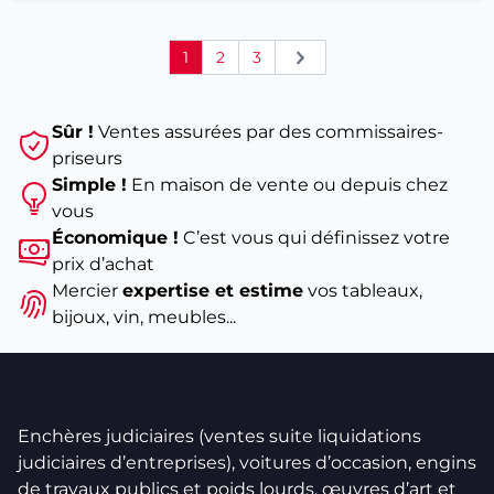
1
2
3
Suivant
Sûr !
Ventes assurées par des commissaires-
priseurs
Simple !
En maison de vente ou depuis chez
vous
Économique !
C’est vous qui définissez votre
prix d’achat
Mercier
expertise et estime
vos tableaux,
bijoux, vin, meubles...
Enchères judiciaires (ventes suite liquidations
judiciaires d’entreprises), voitures d’occasion, engins
de travaux publics et poids lourds, œuvres d’art et